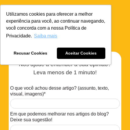
Utilizamos cookies para oferecer a melhor
experiência para você, ao continuar navegando,
Agradecemos a sua
você concorda com a nossa Política de
participação!
Privacidade.
Saiba mais
Recusar Cookies
Aceitar Cookies
Nos ajude a entender a sua opinião?
Leva menos de 1 minuto!
O que você achou desse artigo? (assunto, texto,
visual, imagens)*
Em que podemos melhorar nos artigos do blog?
Deixe sua sugestão!